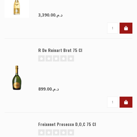
د.م.3,390.00
R De Ruinart Brut 75 Cl
د.م.899.00
Freixenet Prosecco D,O,C 75 Cl