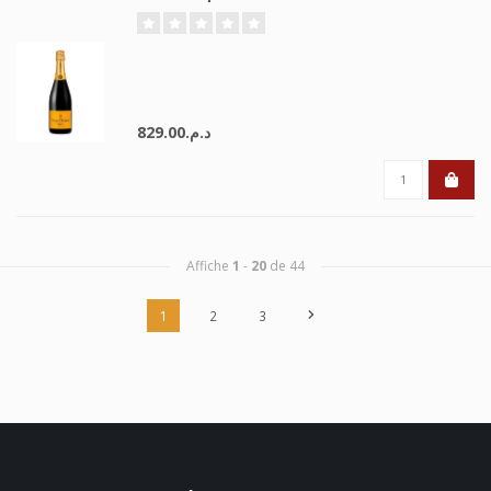
د.م.829.00
Affiche
1
-
20
de 44
1
2
3