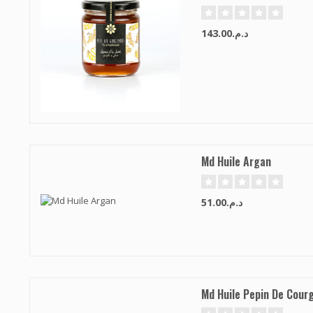
د.م.143.00
Md Huile Argan
د.م.51.00
Md Huile Pepin De Cour