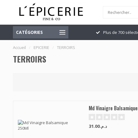
CATÉGORIES
Officiellement ouvert
Plus de 700 sélect
Accueil
/
EPICERIE
/
TERROIRS
TERROIRS
Md Vinaigre Balsamiqu
د.م.31.00