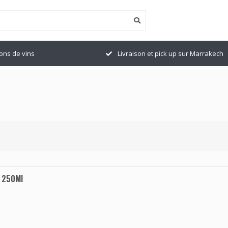
ions de vins
Livraison et pick up sur Marrakech
e 250Ml