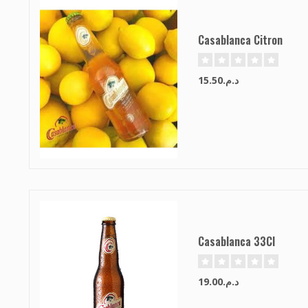
Casablanca Citron
د.م.15.50
Casablanca 33Cl
د.م.19.00