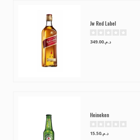
Jw Red Label
د.م.349.00
Heineken
د.م.15.50