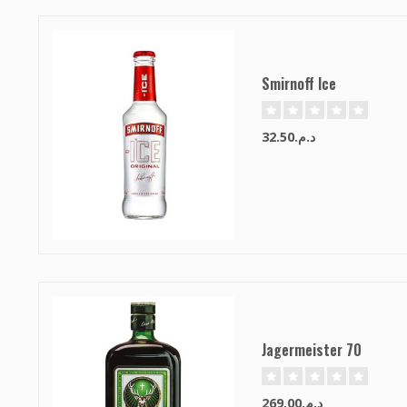
Smirnoff Ice
د.م.32.50
Jagermeister 70
د.م.269.00