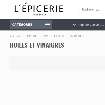
CATÉGORIES
Officiellement ouvert
Plus de 700 sélect
Accueil
/
EPICERIE
/
BIO
/
HUILES ET VINAIGRES
HUILES ET VINAIGRES