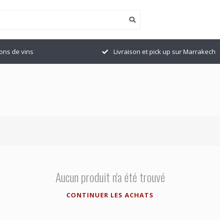
ions de vins
Livraison et pick up sur Marrakech
Aucun produit n'a été trouvé
CONTINUER LES ACHATS