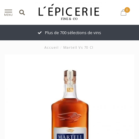
0
MENU
Plus de 700 sélections de vins
Accueil
/
Martell Vs 70 Cl