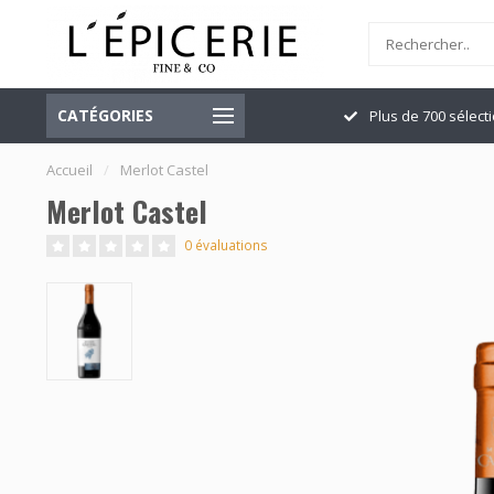
CATÉGORIES
Officiellement ouvert
Plus de 700 sélect
Accueil
/
Merlot Castel
Merlot Castel
0 évaluations