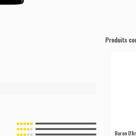
Produits co
0
Baron D'A