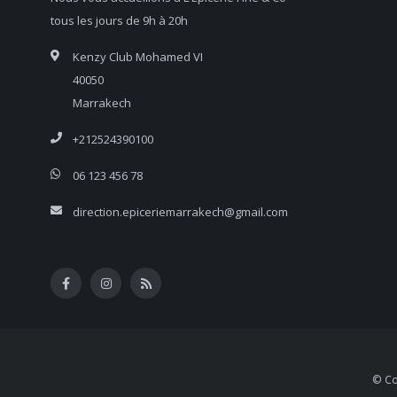
tous les jours de 9h à 20h
Kenzy Club Mohamed VI
40050
Marrakech
+212524390100
06 123 456 78
direction.epiceriemarrakech@gmail.com
© Co