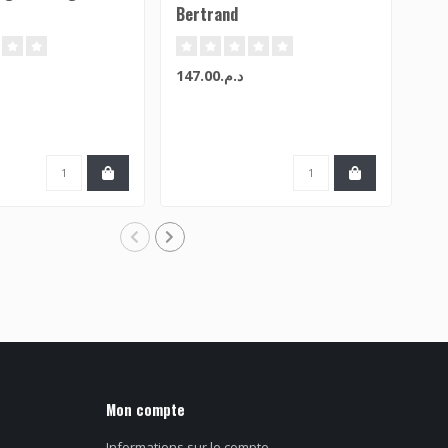
Bertrand
(Bl
د.م.147.00
Mon compte
Informations sur le compte