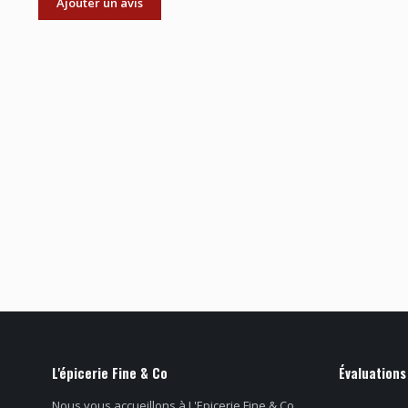
Ajouter un avis
L'épicerie Fine & Co
Évaluations
Nous vous accueillons à L'Epicerie Fine & Co