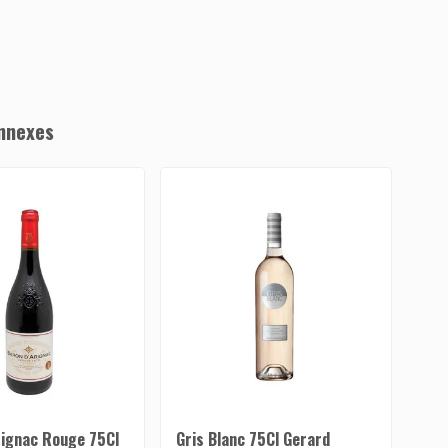
nnexes
rignac Rouge 75Cl
Gris Blanc 75Cl Gerard
Bar