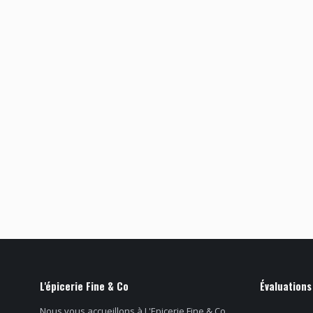
L'épicerie Fine & Co
Évaluations
Nous vous accueillons à L'Epicerie Fine & Co