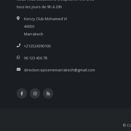
tous les jours de 9h à 20h
Kenzy Club Mohamed VI
40050
Marrakech
+212524390100
06 123 456 78
direction.epiceriemarrakech@gmail.com
© Co