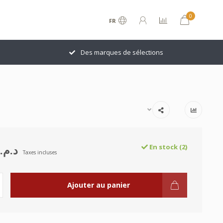
0
FR
Des marques de sélections
د.م.752.00
En stock (2)
Taxes incluses
Ajouter au panier