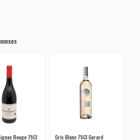
nnexes
rignac Rouge 75Cl
Gris Blanc 75Cl Gerard
Bar