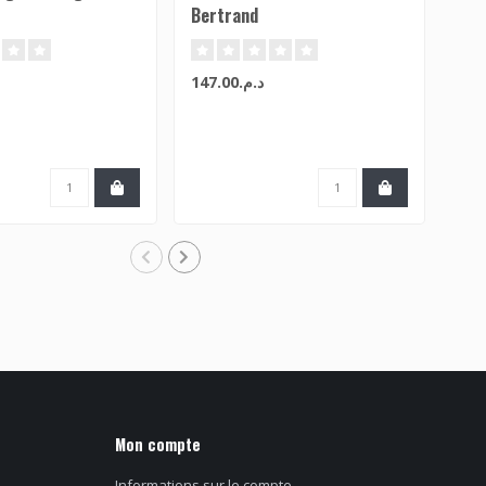
Bertrand
(Bl
د.م.147.00
Mon compte
Informations sur le compte