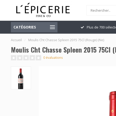
CATÉGORIES
Officiellement ouvert
Plus de 700 sélect
Accueil
/
Moulis Cht Chasse Spleen 2015 75Cl (Rouge) (Ne)
Moulis Cht Chasse Spleen 2015 75Cl (
0 évaluations