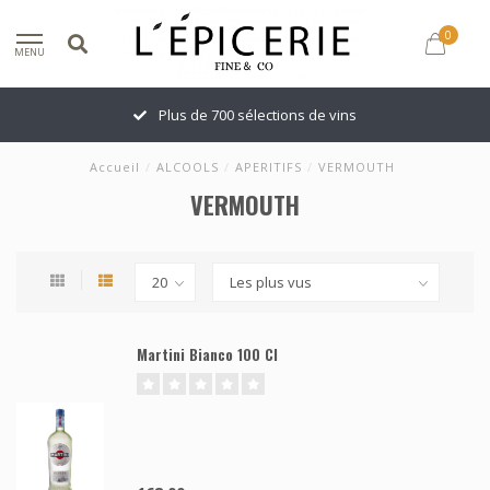
0
MENU
Plus de 700 sélections de vins
Accueil
/
ALCOOLS
/
APERITIFS
/
VERMOUTH
VERMOUTH
Martini Bianco 100 Cl