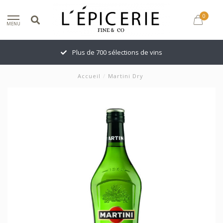
0
MENU
Plus de 700 sélections de vins
Accueil
/
Martini Dry