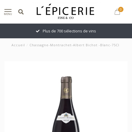
0
MENU
Plus de 700 sélections de vins
Accueil
/
Chassagne-Montrachet-Albert Bichot -Blanc-75Cl