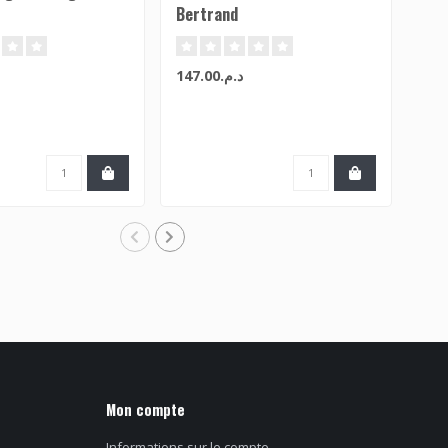
Bertrand
(Bl
د.م.147.00
Mon compte
Informations sur le compte