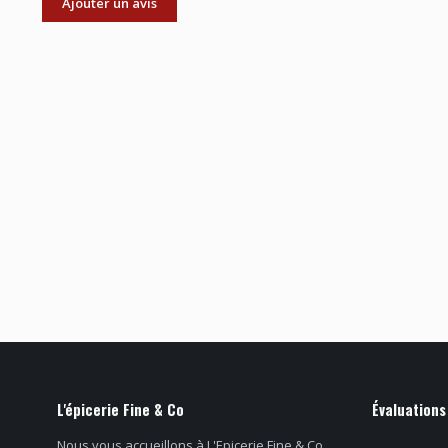
Ajouter un avis
L'épicerie Fine & Co
Évaluations
Nous vous accueillons à L'Epicerie Fine & Co