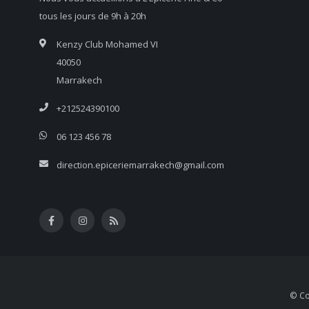
tous les jours de 9h à 20h
Kenzy Club Mohamed VI
40050
Marrakech
+212524390100
06 123 456 78
direction.epiceriemarrakech@gmail.com
© Co