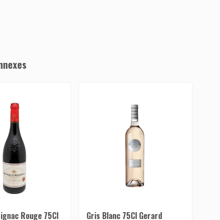
nnexes
rignac Rouge 75Cl
Gris Blanc 75Cl Gerard
Bar