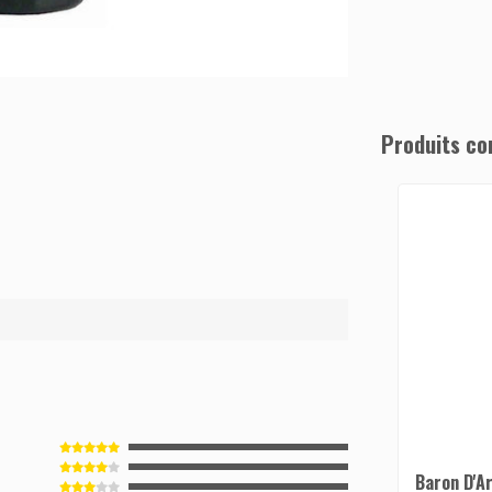
Produits co
2
Baron D'A