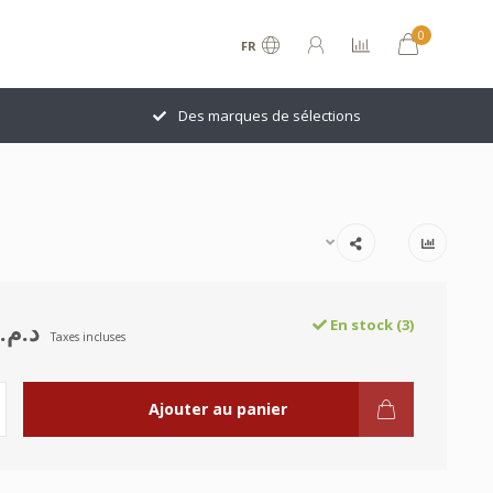
0
FR
Des marques de sélections
د.م.180.00
En stock (3)
Taxes incluses
Ajouter au panier