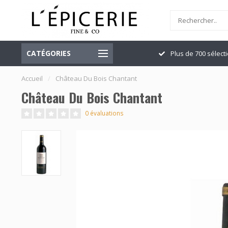
CATÉGORIES
Officiellement ouvert
Plus de 700 sélect
Accueil
/
Château Du Bois Chantant
Château Du Bois Chantant
0 évaluations