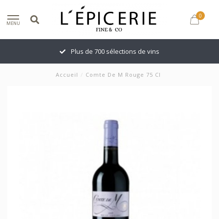
0
MENU
Plus de 700 sélections de vins
Accueil
/
Comte De M Rouge 75 Cl