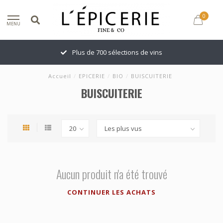
0
MENU
Plus de 700 sélections de vins
Accueil
/
EPICERIE
/
BIO
/
BUISCUITERIE
BUISCUITERIE
Aucun produit n'a été trouvé
CONTINUER LES ACHATS