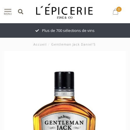
0
MENU
Plus de 700 sélections de vins
Accueil
/
Gentleman Jack Daniel'S