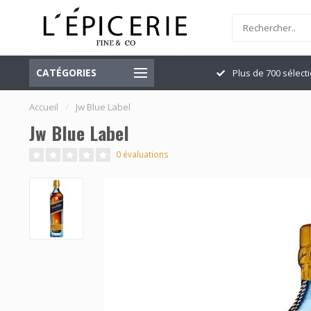
CATÉGORIES
Officiellement ouvert
Plus de 700 sélect
Accueil
/
Jw Blue Label
Jw Blue Label
0 évaluations