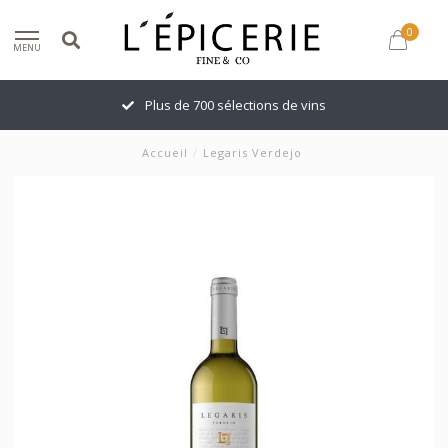
0
MENU
Plus de 700 sélections de vins
Accueil
/
Legaris Verdejo