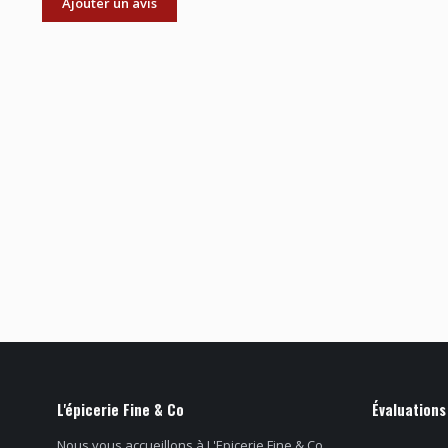
Ajouter un avis
L'épicerie Fine & Co
Évaluations
Nous vous accueillons à L'Epicerie Fine & Co