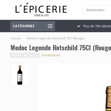
CATÉGORIES
Officiellement ouvert
Plus de 700 sélect
Accueil
/
Medoc Legende Rotschild 75Cl (Rouge)
Medoc Legende Rotschild 75Cl (Rouge
0 évaluations