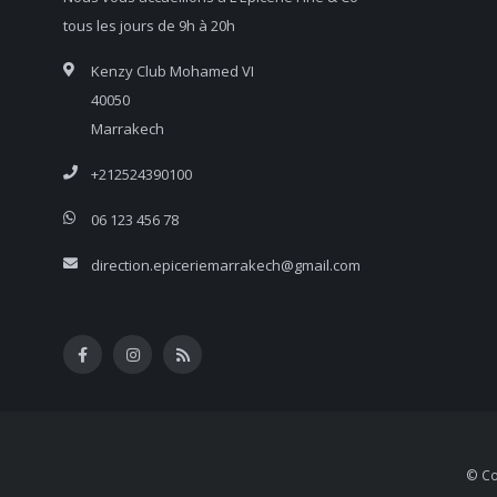
tous les jours de 9h à 20h
Kenzy Club Mohamed VI
40050
Marrakech
+212524390100
06 123 456 78
direction.epiceriemarrakech@gmail.com
© Co