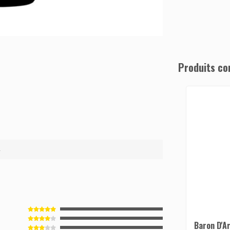
Produits co
4
Baron D'A