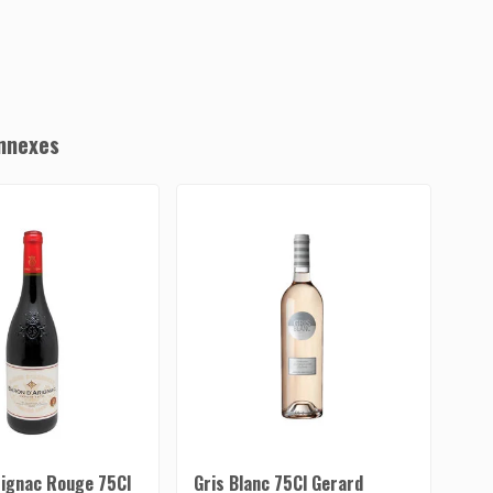
nnexes
rignac Rouge 75Cl
Gris Blanc 75Cl Gerard
Bar