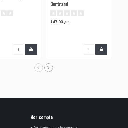
Bertrand
(Bl
د.م.147.00
Mon compte
Informations sur le compte