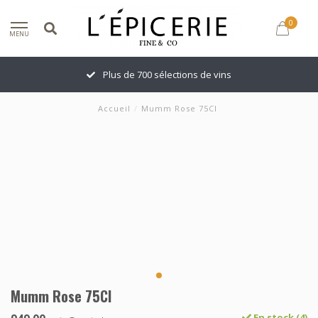
0
MENU
Plus de 700 sélections de vins
Accueil
/
Mumm Rose 75Cl
Mumm Rose 75Cl
En stock (4)