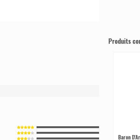
Produits co
1
Baron D'A