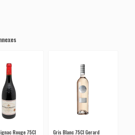
nnexes
rignac Rouge 75Cl
Gris Blanc 75Cl Gerard
Bar