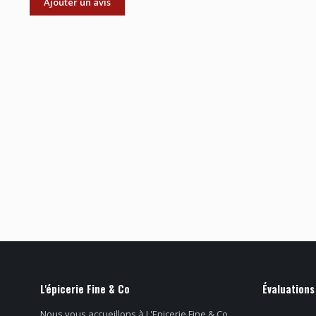
Ajouter un avis
L'épicerie Fine & Co
Évaluations
Nous vous accueillons à L'Epicerie Fine & Co