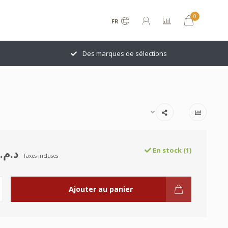
0
FR
Des marques de sélections
د.م.969.00
En stock (1)
Taxes incluses
Ajouter au panier