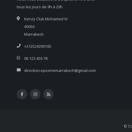
tous les jours de 9h à 20h
Kenzy Club Mohamed VI
40050
Marrakech
+212524390100
06 123 456 78
direction.epiceriemarrakech@gmail.com
© Co