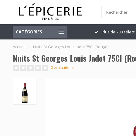
CATÉGORIES
Officiellement ouvert
Plus de 700 sélect
Accueil
/
Nuits St Georges Louis Jadot 75Cl (Rouge)
Nuits St Georges Louis Jadot 75Cl (R
0 évaluations