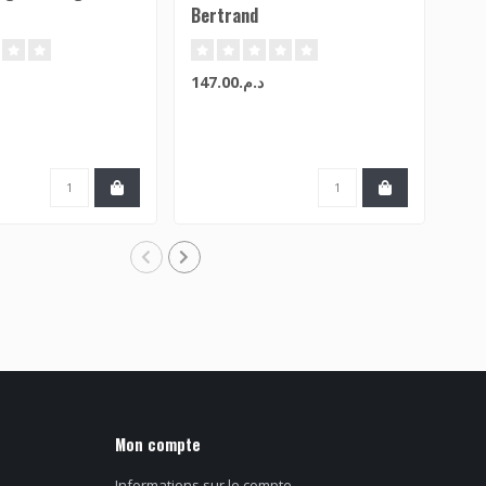
Bertrand
(Bl
د.م.147.00
Mon compte
Informations sur le compte