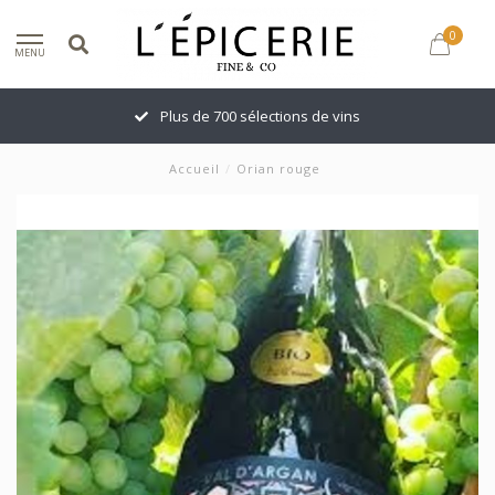
0
MENU
Plus de 700 sélections de vins
Accueil
/
Orian rouge