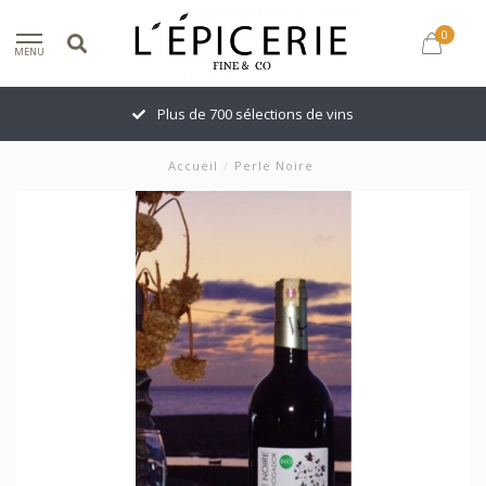
0
MENU
Plus de 700 sélections de vins
Accueil
/
Perle Noire