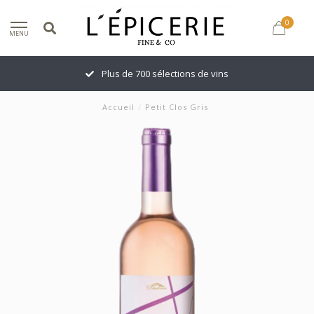
0
MENU
Plus de 700 sélections de vins
Accueil
/
Petit Clos Gris