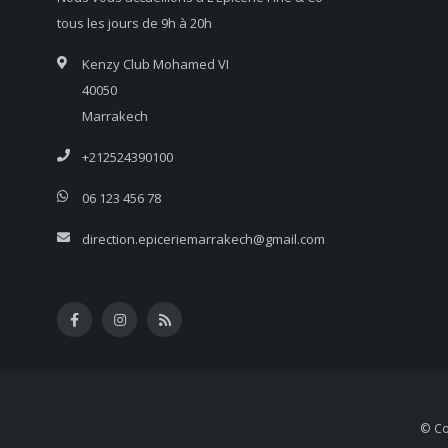
tous les jours de 9h à 20h
Kenzy Club Mohamed VI
40050
Marrakech
+212524390100
06 123 456 78
direction.epiceriemarrakech@gmail.com
© Co