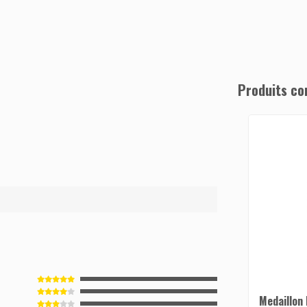
Produits co
3
Medaillon