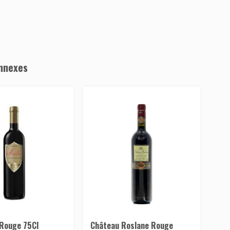
nnexes
 Rouge 75Cl
Château Roslane Rouge
Tan