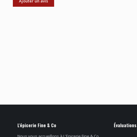
Ajouter un avis
L'épicerie Fine & Co
Évaluations
Nous vous accueillons à L'Epicerie Fine & Co