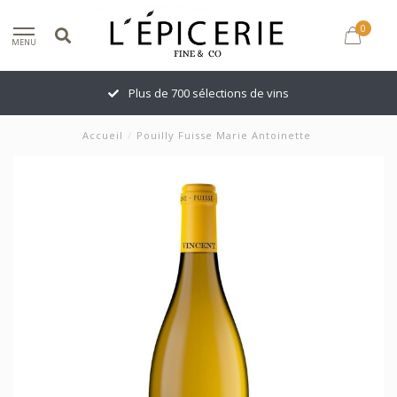
0
MENU
Plus de 700 sélections de vins
Accueil
/
Pouilly Fuisse Marie Antoinette