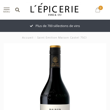
0
MENU
Plus de 700 sélections de vins
Accueil
/
Saint Emilion Maison Castel 75Cl