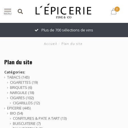
0
MENU
Plus de 700 sélections de vins
Accueil
/
Plan du site
Plan du site
Catégories:
TABACS
(145)
CIGARETTES
(19)
BRIQUETS
(6)
NARGUILE
(18)
CIGARES
(102)
CIGARILLOS
(12)
EPICERIE
(445)
BIO
(54)
CONFITURES & PATE A TART
(13)
BUISCUITERIE
(7)