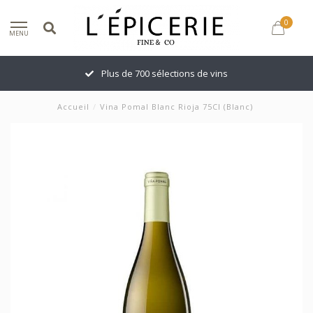
0
MENU
Plus de 700 sélections de vins
Accueil
/
Vina Pomal Blanc Rioja 75Cl (Blanc)