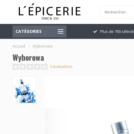
CATÉGORIES
Officiellement ouvert
Plus de 700 sélect
Accueil
/
Wyborowa
Wyborowa
0 évaluations