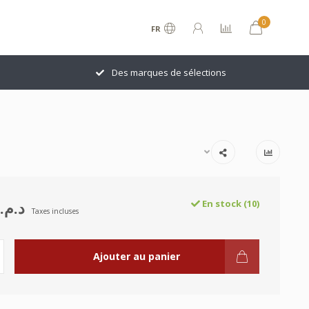
0
FR
Des marques de sélections
د.م.184.00
En stock (10)
Taxes incluses
Ajouter au panier