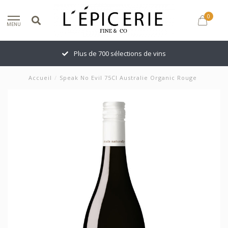
0
MENU
Plus de 700 sélections de vins
Accueil
/
Speak No Evil 75Cl Australie Organic Rouge